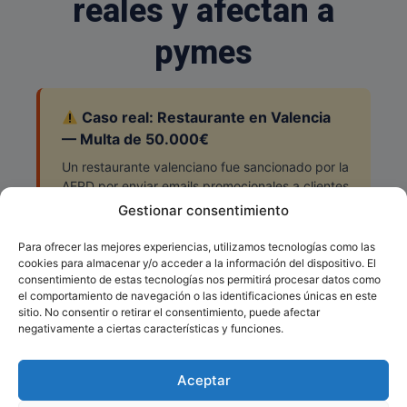
reales y afectan a
pymes
Caso real: Restaurante en Valencia
— Multa de 50.000€
Un restaurante valenciano fue sancionado por la
AEPD por enviar emails promocionales a clientes
sin su consentimiento expreso y sin política de
Gestionar consentimiento
privacidad visible en su web. La multa ascendió
a 50.000€.
Para ofrecer las mejores experiencias, utilizamos tecnologías como las
cookies para almacenar y/o acceder a la información del dispositivo. El
consentimiento de estas tecnologías nos permitirá procesar datos como
el comportamiento de navegación o las identificaciones únicas en este
sitio. No consentir o retirar el consentimiento, puede afectar
Hasta
Hasta
negativamente a ciertas características y funciones.
10M€
20M€
Aceptar
Infracciones graves
Infracciones muy