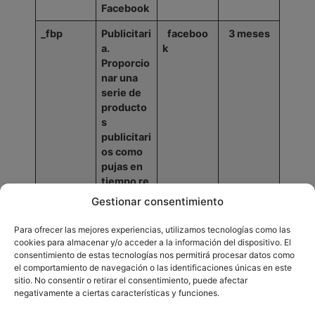
Facebook
_fbp
Publicitari
faceboo
3
meses
a.
k
Proporcio
nar una
serie de
producto
s
publicitari
os como
pujas en
tiempo
re
al
Gestionar consentimiento
c_user
Funcional
facebook
5
meses
Para ofrecer las mejores experiencias, utilizamos tecnologías como las
.
Cookies
cookies para almacenar y/o acceder a la información del dispositivo. El
necesario
consentimiento de estas tecnologías nos permitirá procesar datos como
s
para
el
c
el comportamiento de navegación o las identificaciones únicas en este
ompleme
sitio. No consentir o retirar el consentimiento, puede afectar
negativamente a ciertas características y funciones.
nto
social
de
Faceb