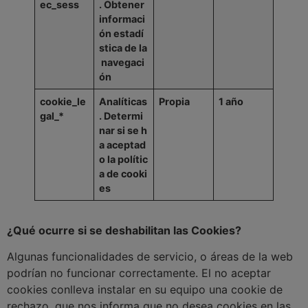
ec_sess
.
Obtener
informaci
ón
estadí
stica
de
la
navegaci
ón
cookie_le
Analíticas
Propia
1
año
gal_*
.
Determi
nar
si
se
h
a
aceptad
o
la
polític
a
de
cooki
es
¿Qué ocurre si se deshabilitan las Cookies?
Algunas funcionalidades de servicio, o áreas de la web
podrían no funcionar correctamente. El no aceptar
cookies conlleva instalar en su equipo una cookie de
rechazo, que nos informa que no desea cookies en las