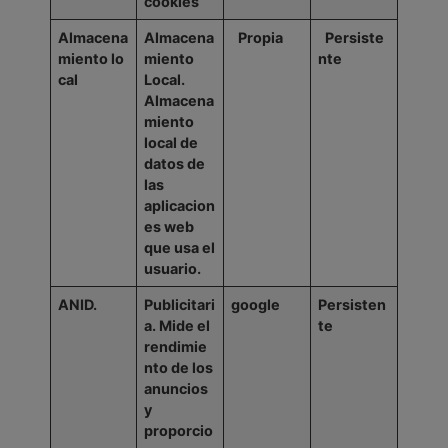
cookies
Almacena
Almacena
Propia
Persiste
miento
lo
miento
nte
cal
Local.
Almacena
miento
local de
datos
de
las
aplicacion
es web
que usa el
usuario.
ANID.
Publicitari
google
Persisten
a.
Mide el
te
rendimie
nto de los
anuncios
y
proporcio