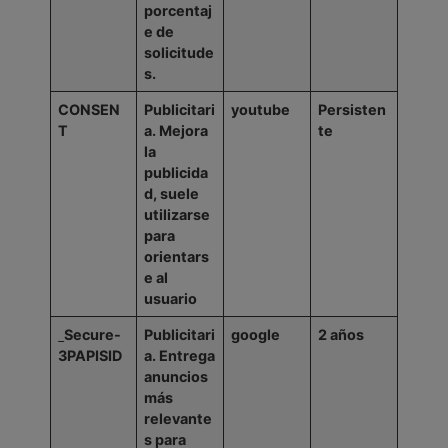
porcentaj
e de
solicitude
s.
CONSEN
Publicitari
youtube
Persisten
T
a.
Mejora
te
la
publicida
d, suele
utilizarse
para
orientars
e al
usuario
Secure-
Publicitari
google
2
años
3PAPISID
a.
Entrega
anuncios
más
relevante
s para