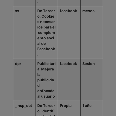
.
xs
De
Tercer
facebook
meses
o.
Cookie
s
necesar
ios
para
el
complem
ento
soci
al de
Facebook
.
dpr
Publicitari
facebook
Sesion
a.
Mejora
la
publicida
d
enfocada
al usuario
insp_dct
De
Tercer
Propia
1
año
o.
Identifi