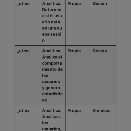
_utmc
Analítica.
Propia
Sesion
Determin
a
si
el
usu
ario
está
en
una
nu
eva
sesió
n
_utmv
Analítica.
Propia
Sesion
Analiza
el
comporta
miento de
los
usuarios
y genera
estadístic
as
_utmz
Analítica.
Propia
6
meses
Analiza a
los
usuarios,