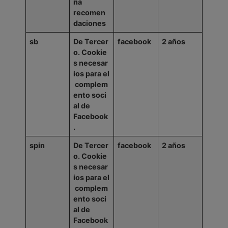
na
recomen
daciones
sb
De
Tercer
facebook
2
años
o.
Cookie
s
necesar
ios
para
el
complem
ento
soci
al de
Facebook
.
spin
De
Tercer
facebook
2
años
o.
Cookie
s
necesar
ios
para
el
complem
ento
soci
al de
Facebook