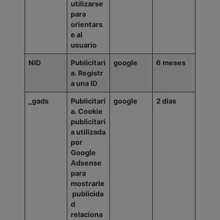
utilizarse
para
orientars
e al
usuario
NID
Publicitari
google
6
meses
a.
Registr
a
una
ID
_gads
Publicitari
google
2
días
a. Cookie
publicitari
a utilizada
por
Google
Adsense
para
mostrarle
publicida
d
relaciona