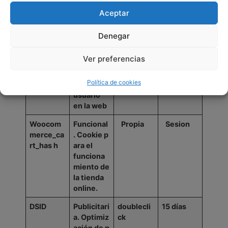
ook.
Aceptar
Denegar
wp_wooc
Funcional
Propia
2
días
ommerce
.
Identific
Ver preferencias
_sessi
on
ador
de
_*
sesión
Política de cookies
del
usuario
en la web
Woocom
Funcional
Propia
Sesion
merce_ca
.
Cookie
p
rt_has
h
ara
el
funciona
miento de
la tienda
online.
DSID
Publicitari
doublecli
15
días
a.
Optimiz
ck
ación
de
p