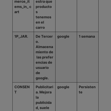
merce_it
estra que
ems_in_
c
producto
art
s
tenemos
en el
carro
1P_JAR.
De
Tercer
google
1
semana
o.
Almacena
miento
de
las
prefer
encias
de
usuario
de
google.
CONSEN
Publicitari
google
Persisten
T
a.
Mejora
te
la
publicida
d, suele