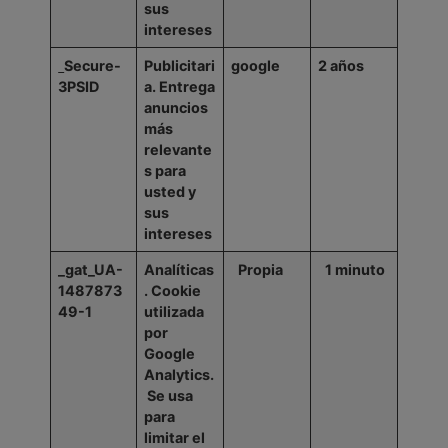
sus
intereses
Secure-
Publicitari
google
2
años
3PSID
a.
Entrega
anuncios
más
relevante
s para
usted y
sus
intereses
_gat_UA-
Analíticas
Propia
1
minuto
1487873
. Cookie
49-1
utilizada
por
Google
Analytics.
Se usa
para
limitar el