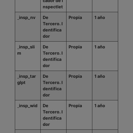
cador
de
I
nspectlet
insp_nv
De
Propia
1
año
Tercero.
I
dentifica
dor
insp_sli
De
Propia
1
año
m
Tercero.
I
dentifica
dor
insp_tar
De
Propia
1
año
glpt
Tercero.
I
dentifica
dor
insp_wid
De
Propia
1
año
Tercero.
I
dentifica
dor