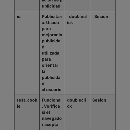
ublicidad
id
Publicitari
doublecl
Sesion
a. Usada
ick
para
mejorar la
publicida
d,
utilizada
para
orientar
la
publicida
d
al
usuario
test_cook
Funcional
doublecli
Sesion
ie
.
Verifica
ck
si
el
navegado
r acepta