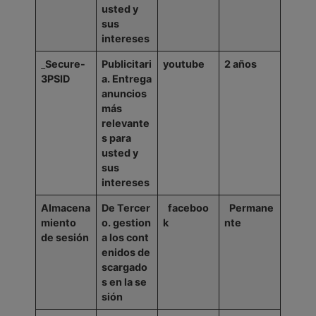
usted y
sus
intereses
Secure-
Publicitari
youtube
2
años
3PSID
a.
Entrega
anuncios
más
relevante
s para
usted y
sus
intereses
Almacena
De
Tercer
faceboo
Permane
miento
o.
gestion
k
nte
de
sesión
a
los
cont
enidos
de
scargado
s
en
la
se
sión