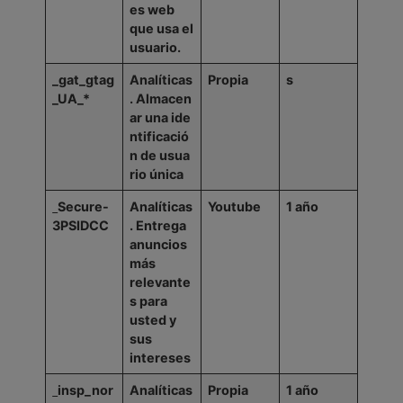
es web
que usa el
usuario.
_gat_gtag
Analíticas
Propia
s
_UA_*
.
Almacen
ar
una
ide
ntificació
n
de
usua
rio
única
Secure-
Analíticas
Youtube
1
año
3PSIDCC
.
Entrega
anuncios
más
relevante
s para
usted y
sus
intereses
insp_nor
Analíticas
Propia
1
año