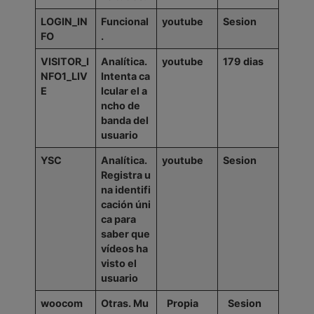
LOGIN_IN
Funcional
youtube
Sesion
FO
.
VISITOR_I
Analítica.
youtube
179
dias
NFO1_LIV
Intenta
ca
E
lcular
el
a
ncho
de
banda del
usuario
YSC
Analítica.
youtube
Sesion
Registra
u
na
identifi
cación
úni
ca
para
saber que
vídeos ha
visto el
usuario
woocom
Otras.
Mu
Propia
Sesion