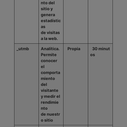
nto del
sitio y
genera
estadístic
as
de
visitas
a la web.
_utmb
Analítica.
Propia
30
minut
Permite
os
conocer
el
comporta
miento
del
visitante
y medir el
rendimie
nto
de
nuestr
o sitio