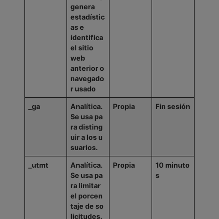
genera
estadístic
as
e
identifica
el sitio
web
anterior o
navegado
r usado
_ga
Analítica.
Propia
Fin
sesión
Se
usa
pa
ra
disting
uir
a
los
u
suarios.
_utmt
Analítica.
Propia
10
minuto
Se
usa
pa
s
ra
limitar
el
porcen
taje
de
so
licitudes.