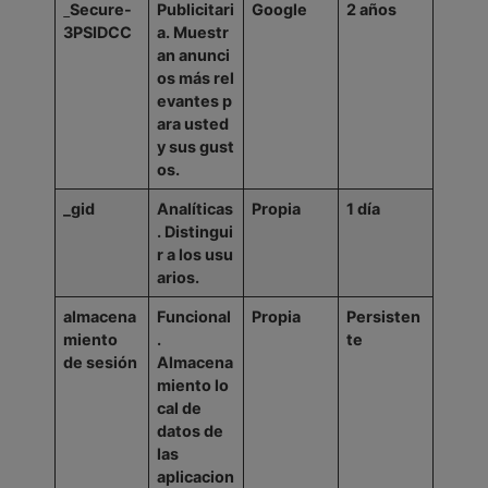
Secure-
Publicitari
Google
2
años
3PSIDCC
a.
Muestr
an
anunci
os
más
rel
evantes
p
ara
usted
y
sus
gust
os.
_gid
Analíticas
Propia
1
día
.
Distingui
r
a
los
usu
arios.
almacena
Funcional
Propia
Persisten
miento
.
te
de
sesión
Almacena
miento
lo
cal de
datos de
las
aplicacion