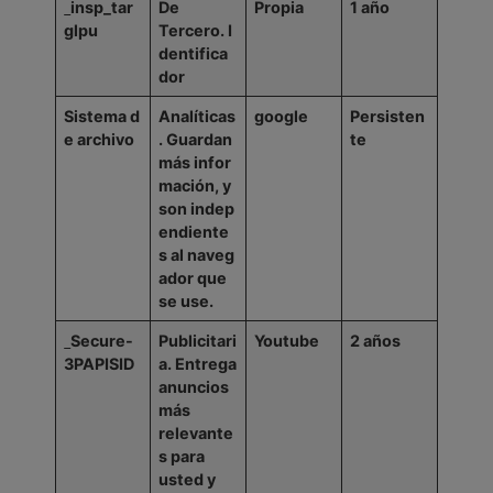
insp_tar
De
Propia
1
año
glpu
Tercero.
I
dentifica
dor
Sistema
d
Analíticas
google
Persisten
e
archivo
.
Guardan
te
más
infor
mación,
y
son
indep
endiente
s
al
naveg
ador
que
se
use.
Secure-
Publicitari
Youtube
2
años
3PAPISID
a.
Entrega
anuncios
más
relevante
s para
usted y