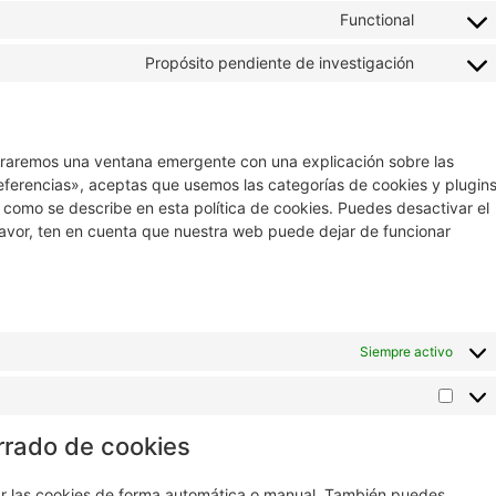
Functional
Consent
to
service
Propósito pendiente de investigación
Consent
complian
to
service
varios
traremos una ventana emergente con una explicación sobre las
eferencias», aceptas que usemos las categorías de cookies y plugin
 como se describe en esta política de cookies. Puedes desactivar el
favor, ten en cuenta que nuestra web puede dejar de funcionar
Siempre activo
Marke
rrado de cookies
nar las cookies de forma automática o manual. También puedes