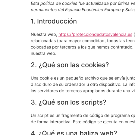
Saltar
Esta política de cookies fue actualizada por última v
permanentes del Espacio Económico Europeo y Suiz
al
contenido
1. Introducción
Nuestra web,
https://protecciondedatosvalencia.es
(
relacionadas (para mayor comodidad, todas las tecn
colocadas por terceros a los que hemos contratado. 
nuestra web.
2. ¿Qué son las cookies?
Una cookie es un pequeño archivo que se envía junt
disco duro de su ordenador u otro dispositivo. La i
los servidores de terceros apropiados durante una vis
3. ¿Qué son los scripts?
Un script es un fragmento de código de programa qu
de forma interactiva. Este código se ejecuta en nuest
4. ¿Qué es una baliza web?